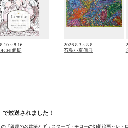
.8.10～8.16
2026.8.3～8.8
OICHI個展
石島小夏個展
】で放送されました！
】の『銀座の名建築とギュスターヴ・モローの幻想絵画～レト