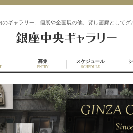
内のギャラリー。
個展や企画展の
他
、貸し画廊としてグ
募集
スケジュール
シ
T
ENTRY
SCHEDULE