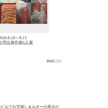
2026.8.10～8.15
台湾出身作家6人展
more >>>
ロビルでお宝探し＆ルオーの原点が