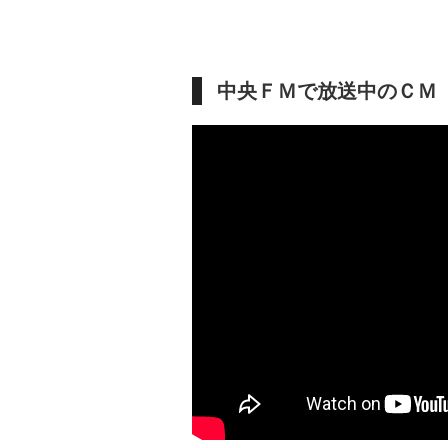
中央ＦＭで放送中のＣＭ