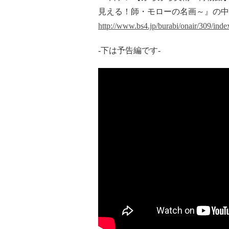
見える！師・モローの名画～』の中の
http://www.bs4.jp/burabi/onair/309/inde
-下は予告編です-