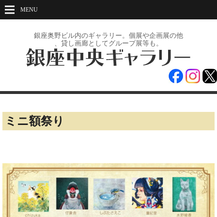
MENU
銀座奥野ビル内のギャラリー。
個展や企画展の
他
、貸し画廊としてグループ展等も。
ミニ額祭り