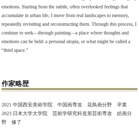
emotions. Starting from the subtle, often overlooked feelings that
accumulate in urban life, I move from real landscapes to memory,
repeatedly revisiting and reconstructing them. Through this process, I
continue to seek—through painting—a place where thoughts and
emotions can be held: a personal utopia, or what might be called a
“third space.”
作家略歴
2021 中国­西安美術学院 中国画専攻 花鳥画分野 卒業
2023 日本大学大学院 芸術学研究科造形芸術専攻 絵画分
野 修了