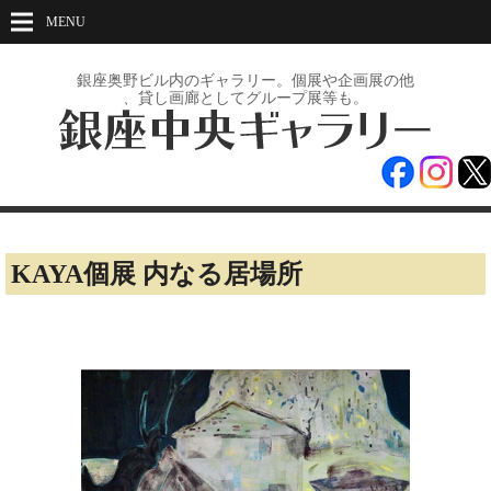
MENU
銀座奥野ビル内のギャラリー。
個展や企画展の
他
、貸し画廊としてグループ展等も。
KAYA個展 内なる居場所