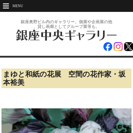
MENU
銀座奥野ビル内のギャラリー。
個展や企画展の
他
、貸し画廊としてグループ展等も。
まゆと和紙の花展 空間の花作家・坂
本裕美