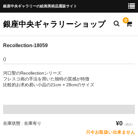
銀座中央ギャラリーの絵画美術品通販サイト
0
銀座中央ギャラリーショップ
ホーム
Recollection-18059
商品
()
プライバシーポリシー
河口聖のRecollectionシリーズ
フレスコ画の手法を用いた独特の質感が特徴
特定商取引法に基づく表記
比較的お求め易い小品の21cm × 28cmのサイズ
お問合せ
¥0
在庫状態 : 在庫有り
（税込）
只今お取扱い出来ません